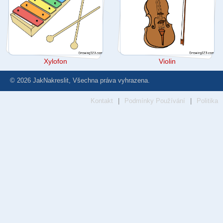
Xylofon
Violin
© 2026 JakNakreslit, Všechna práva vyhrazena.
Kontakt
|
Podmínky Používání
|
Politika