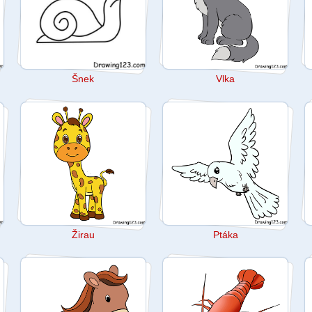
Šnek
Vlka
Žirau
Ptáka