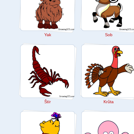
Yak
Sob
Štír
Krůta