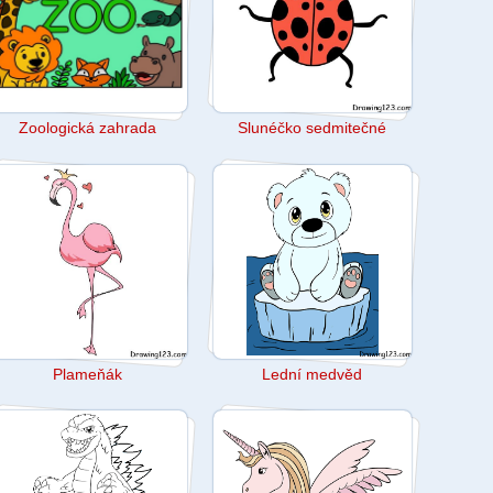
Zoologická zahrada
Slunéčko sedmitečné
Plameňák
Lední medvěd