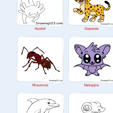
Axolotl
Geparda
Mravence
Netopýra