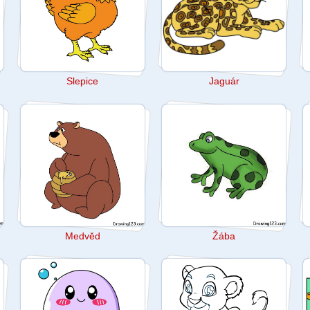
Slepice
Jaguár
Medvěd
Žába