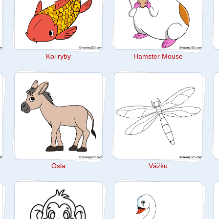
Koi ryby
Hamster Mouse
Osla
Vážku