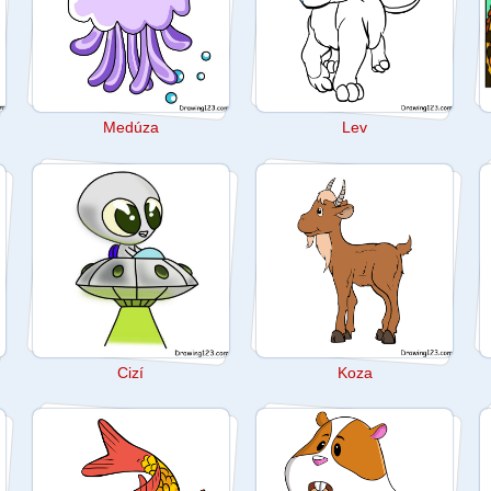
Medúza
Lev
Cizí
Koza