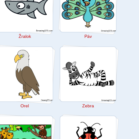
Žralok
Páv
Orel
Zebra