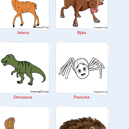
Jelena
Býka
Dinosaura
Pavouka