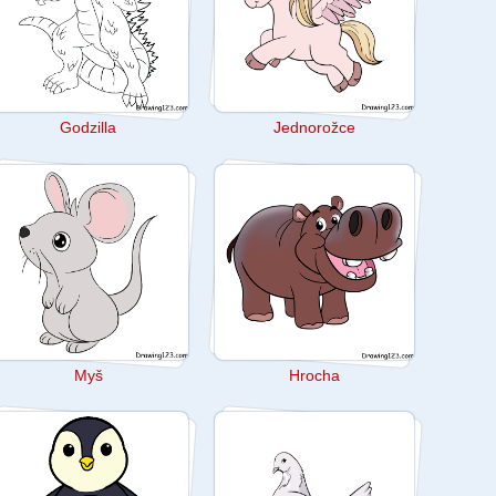
Godzilla
Jednorožce
Myš
Hrocha