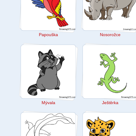
Papouška
Nosorožce
Mývala
Ještěrka