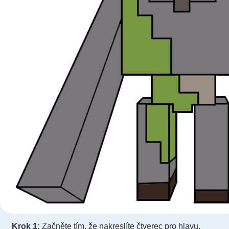
Krok 1:
Začněte tím, že nakreslíte čtverec pro hlavu.