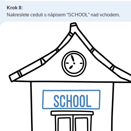
Krok 8:
Nakreslete ceduli s nápisem “SCHOOL” nad vchodem.