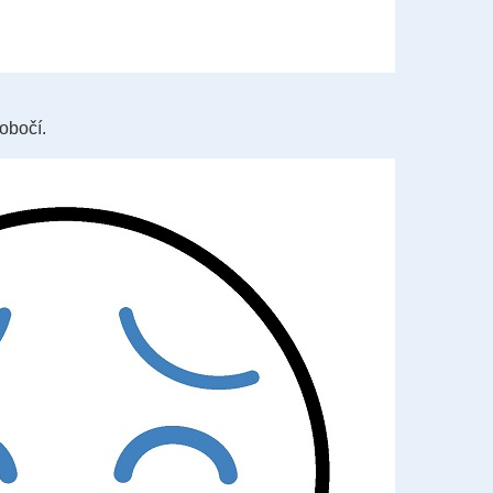
obočí.