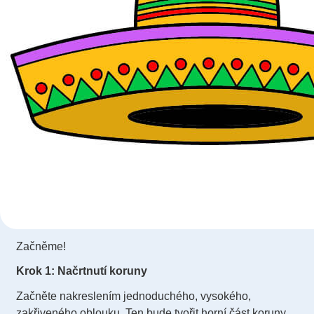
Začněme!
Krok 1: Načrtnutí koruny
Začněte nakreslením jednoduchého, vysokého,
zakřiveného oblouku. Ten bude tvořit horní část koruny