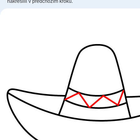
nakreslili v předchozím kroku.