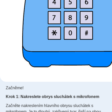
Začněme!
Krok 1: Nakreslete obrys sluchátek s mikrofonem
Začněte nakreslením hlavního obrysu sluchátek s
mikrofonem. Je to dlouhý, zakřivený tvar, širší na obou