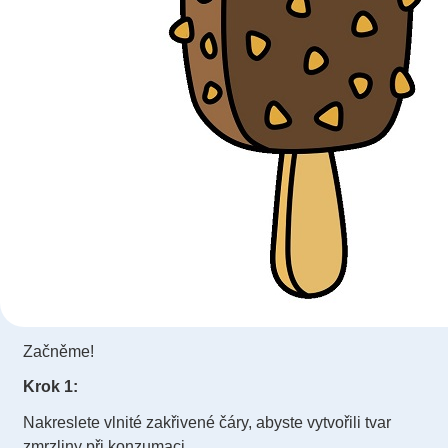
Začněme!
Krok 1:
Nakreslete vlnité zakřivené čáry, abyste vytvořili tvar
zmrzliny při konzumaci.