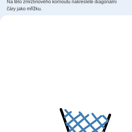
Na tělo zmrzlinového kornoutu nakreslete diagonální
čáry jako mřížku.